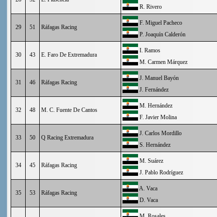
R. Rivero
F. Miguel Pacheco
29
51
Ráfagas Racing
P. Joaquín Calderón
I. Ramos
30
43
E. Faro De Extremadura
M. Carmen Márquez
J. Manuel Bayón
31
46
Ráfagas Racing
J. Fernández
M. Hernández
32
48
M. C. Fuente De Cantos
F. Javier Molina
J. Carlos Mordillo
33
50
Q Racing Extremadura
S. Hernández
M. Suárez
34
45
Ráfagas Racing
J. Pablo Rodríguez
A. Vaca
35
53
Ráfagas Racing
D. Vaca
M. Rosales