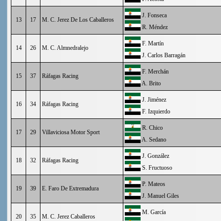
J. Fonseca
13
17
M. C. Jerez De Los Caballeros
R. Méndez
F. Martín
14
26
M. C. Almnedralejo
J. Carlos Barragán
F. Merchán
15
37
Ráfagas Racing
A. Brito
J. Jiménez
16
34
Ráfagas Racing
F. Izquierdo
R. Chico
17
29
Villaviciosa Motor Sport
A. Sedano
J. González
18
32
Ráfagas Racing
S. Fructuoso
P. Mateos
19
39
E. Faro De Extremadura
J. Manuel Giles
M. García
20
35
M. C. Jerez Caballeros