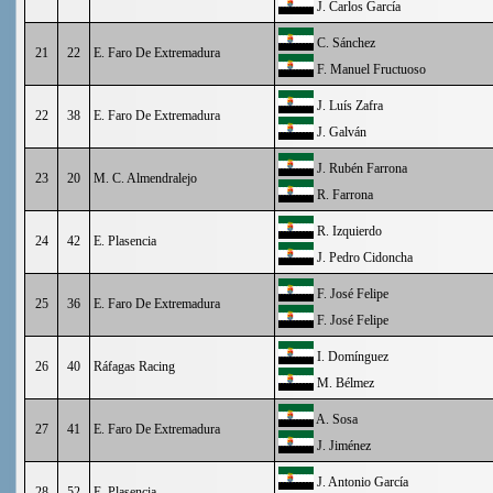
J. Carlos García
C. Sánchez
21
22
E. Faro De Extremadura
F. Manuel Fructuoso
J. Luís Zafra
22
38
E. Faro De Extremadura
J. Galván
J. Rubén Farrona
23
20
M. C. Almendralejo
R. Farrona
R. Izquierdo
24
42
E. Plasencia
J. Pedro Cidoncha
F. José Felipe
25
36
E. Faro De Extremadura
F. José Felipe
I. Domínguez
26
40
Ráfagas Racing
M. Bélmez
A. Sosa
27
41
E. Faro De Extremadura
J. Jiménez
J. Antonio García
28
52
E. Plasencia