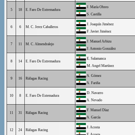
J. María Obreo
5
18
E. Faro De Extremadura
S. Castilla
J. Joaquín Jiménez
6
6
M. C. Jerez Caballeros
F. Javier Jiménez
J. Manuel Arbizu
7
11
M. C. Almendralejo
J. Antonio González
E. Salamanca
8
14
E. Faro De Extremadura
M. Angel Martínez
A. Gómez
9
16
Ráfagas Racing
A. Fariña
D. Navarro
10
8
E. Faro De Extemadura
A. Nevado
F. Manuel Díaz
11
31
Ráfagas Racing
A. García
J. Acosta
12
24
Ráfagas Racing
F. Acosta