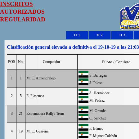
INSCRITOS
AUTORIZADOS
REGULARIDAD
TC1
TC2
TC3
Clasificación general elevada a definitiva el 19-10-19 a las 21:0
POS
No.
Competidor
Piloto / Copiloto
S. Barragán
1
1
M. C. Almendralejo
J. Tolosa
A. Hernández
2
5
E. Plasencia
M. Pedraz
M. Grande
3
21
Extremadura Rallye Team
C. Sánchez
F. Blanco
4
19
M. C. Guareña
F. Miguel Colchón